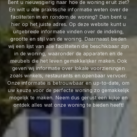
Bent u nieuwsgierig naar hoe de woning eruit ziet?
En wilt u alle praktische informatie weten over de
faciliteiten in en rondom de woning? Dan bent u
hier op het juiste adres. Op deze website kunt u
uitgebreide informatie vinden over de indeling,
grootte en stijl van de woning. Daarnaast bieden
wij een lijst van alle faciliteiten die beschikbaar zijn
in de woning, waaronder de apparaten en de
meubels die het leven gemakkelijker maken. Ook
geven wij informatie over lokale voorzieningen
zoals winkels, restaurants en openbaar vervoer.
Onze informatie is betrouwbaar en up-to-date, om
uw keuze voor de perfecte woning zo gemakkelijk
mogelijk te maken. Neem dus gerust een kijkje en
ontdek alles wat onze woning te bieden heeft!