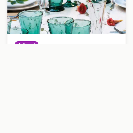
Cultureel
La Rochère
De oudste glasfabriek van Frankrijk. Mooie
combinatie van historie, vakmanschap en
design, met de mogelijkheid om lokaal
glaswerk te bekijken of te kopen.
15
km
15
min.
🌅 Beste 's ochtends