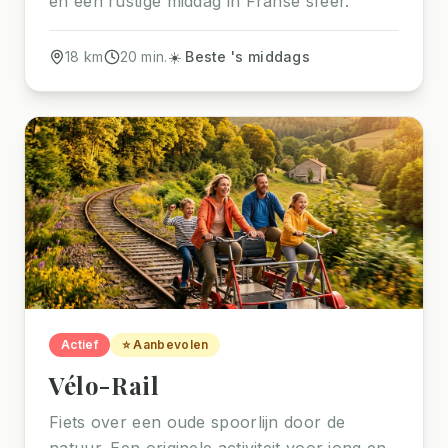
en een rustige middag in Franse sfeer.
18
km
20
min.
☀️ Beste 's middags
Actief
⭐ Aanbevolen
Vélo-Rail
Fiets over een oude spoorlijn door de
natuur. Een originele activiteit voor jong en